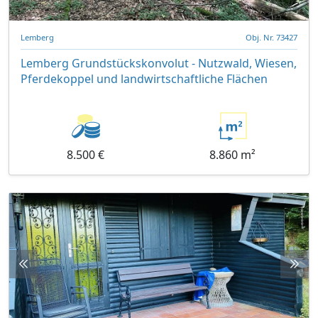
Lemberg
Obj. Nr. 73427
Lemberg Grundstückskonvolut - Nutzwald, Wiesen,
Pferdekoppel und landwirtschaftliche Flächen
8.500 €
8.860 m²