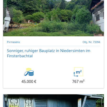
Pirmasens
Obj. Nr. 73394
Sonniger, ruhiger Bauplatz in Niedersimten im
Finsterbachtal
45.000 €
767 m²