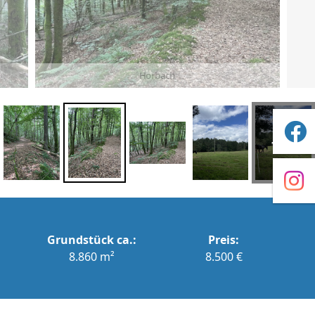
Horbach
+5
Grundstück ca.:
Preis:
8.860 m²
8.500 €