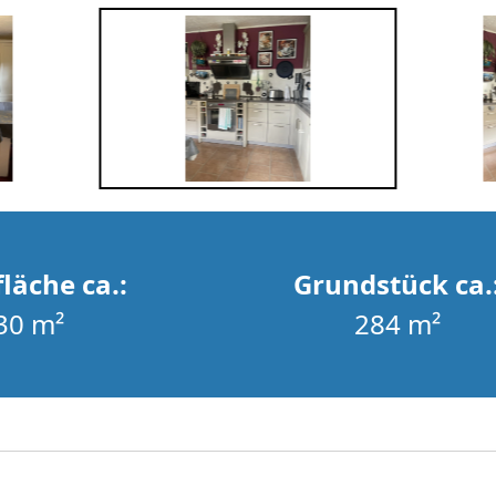
läche ca.:
Grundstück ca.
30 m²
284 m²