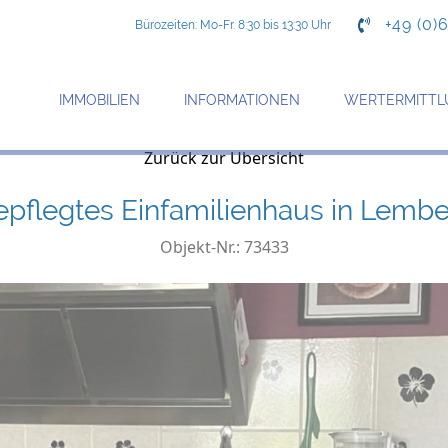
+49 (0)
Bürozeiten: Mo-Fr. 8:30 bis 13:30 Uhr
IMMOBILIEN
INFORMATIONEN
WERTERMITTL
Objekt 5 von 11
Zurück zur Übersicht
pflegtes Einfamilienhaus in Lemb
Objekt-Nr.: 73433