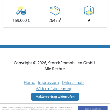
159.000 €
264 m²
9
Copyright ©
2026
, Storck Immobilien GmbH.
Alle Rechte.
Home
Impressum
Datenschutz
Widerrufsbelehrung
Maklervertrag widerrufen
Damit dieses Internetportal ordnungsgemäß funktioniert, legen wir manchmal kleine
Cookies akzeptieren
Dateien – sogenannte Cookies – auf Ihrem Gerät ab. Das ist bei den meisten großen