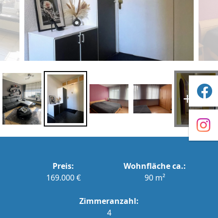
+22
Preis:
Wohnfläche ca.:
169.000 €
90 m²
Zimmeranzahl:
4