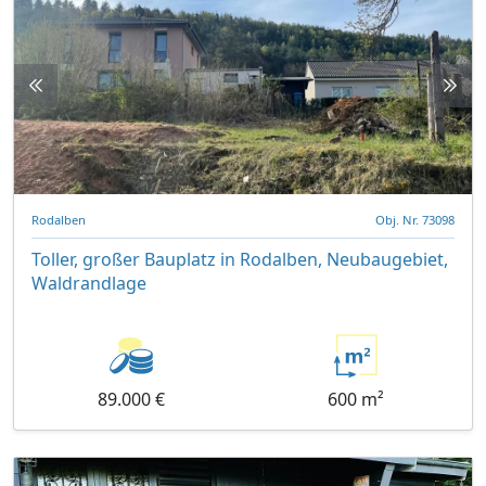
Rodalben
Obj. Nr. 73098
Toller, großer Bauplatz in Rodalben, Neubaugebiet,
Waldrandlage
89.000 €
600 m²