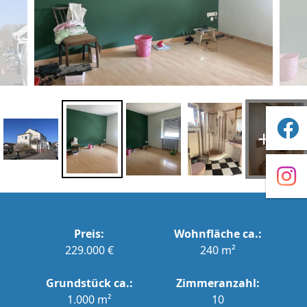
+46
Preis:
Wohnfläche ca.:
229.000 €
240 m²
Grundstück ca.:
Zimmeranzahl:
1.000 m²
10