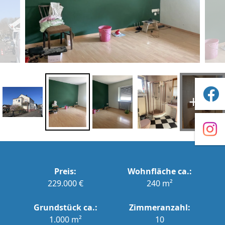
+46
Preis:
Wohnfläche ca.:
229.000 €
240 m²
Grundstück ca.:
Zimmeranzahl:
1.000 m²
10