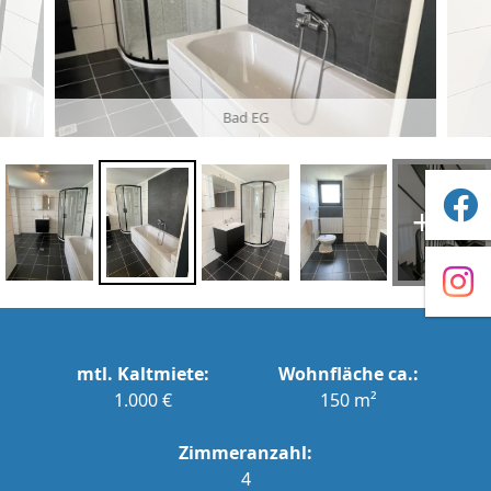
Bad EG
+25
mtl. Kaltmiete:
Wohnfläche ca.:
1.000 €
150 m²
Zimmeranzahl:
4