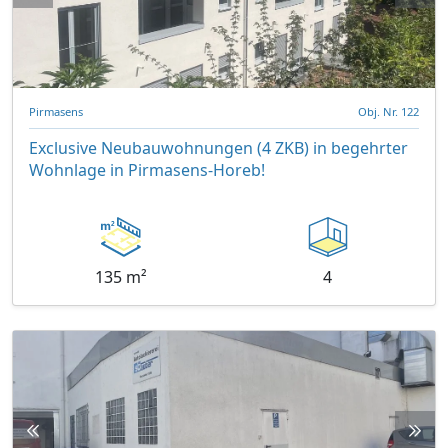
Pirmasens
Obj. Nr. 122
Exclusive Neubauwohnungen (4 ZKB) in begehrter
Wohnlage in Pirmasens-Horeb!
135 m²
4