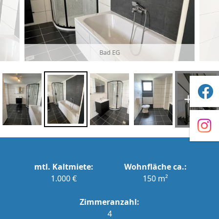
Bad EG
+25
mtl. Kaltmiete:
Wohnfläche ca.:
1.000 €
150 m²
Zimmeranzahl:
4